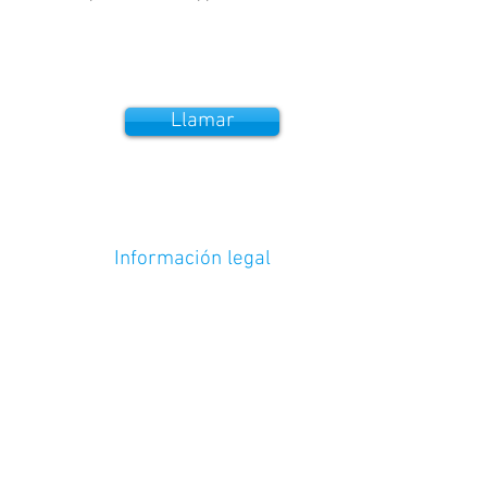
Llamar
Información legal
Garantías /
Envíos / Pago y devoluciones
Política de cookies
Política de privacidad
Términos y condiciones
© 2025 Abcar Motorparts, S.L. B-
21922364