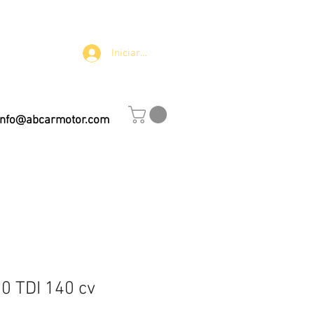
Iniciar sesión
info@abcarmotor.com
o
0 TDI 140 cv