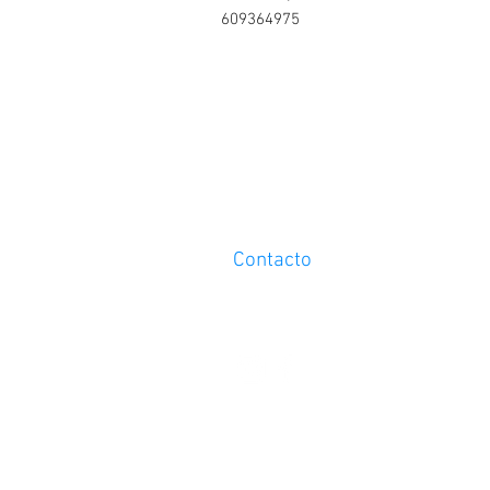
609364975
Contacto
Tel. 609364975
info@abcarmotor.com