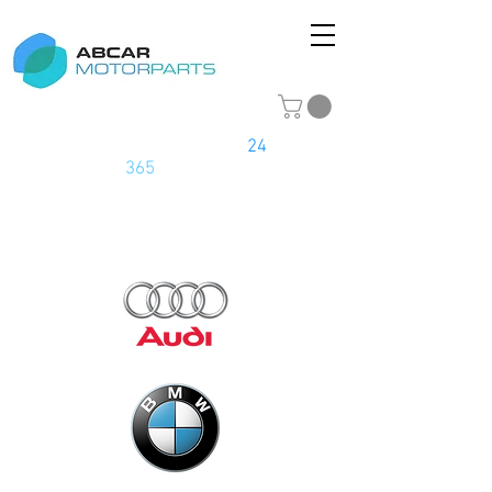
La tienda online del motor
24
horas
los
365
días del año