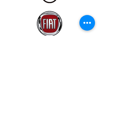
Contacto
Tel.
609364975
info@abcarmotor.com
Información legal
Garantías /
Envíos / Pago y
devoluciones
Política de cookies
Política de privacidad
Términos y condiciones