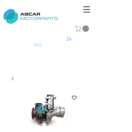
La tienda online del motor
24
horas
los
365
días del año