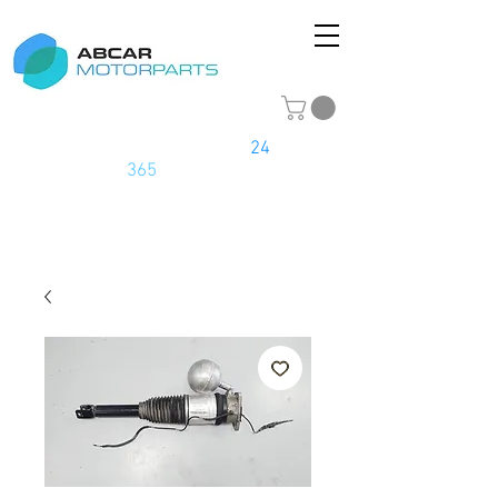
La tienda online del motor
24
horas
los
365
días del año