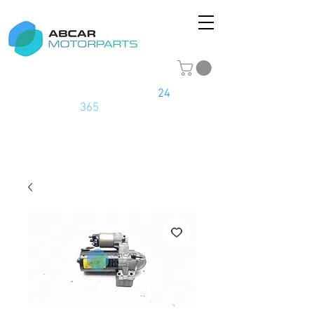
La tienda online del motor
24
horas
los
365
días del año