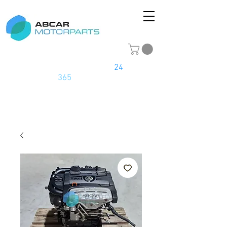
La tienda online del motor
24
horas
los
365
días del año