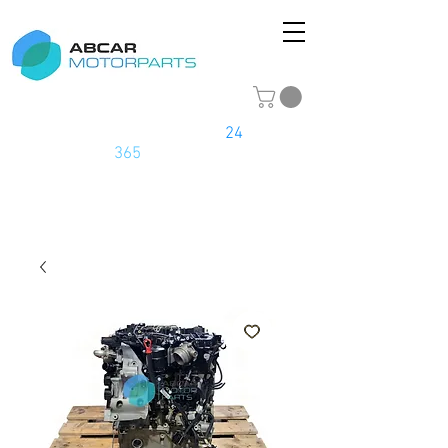
La tienda online del motor
24
horas
los
365
días del año