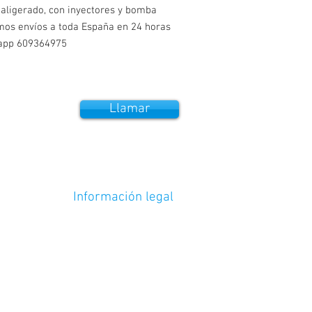
aligerado, con inyectores y bomba 
mos envíos a toda España en 24 horas 
sapp 609364975
Llamar
Información legal
Garantías /
Envíos / Pago y devoluciones
Política de cookies
Política de privacidad
Términos y condiciones
© 2025 Abcar Motorparts, S.L. B-