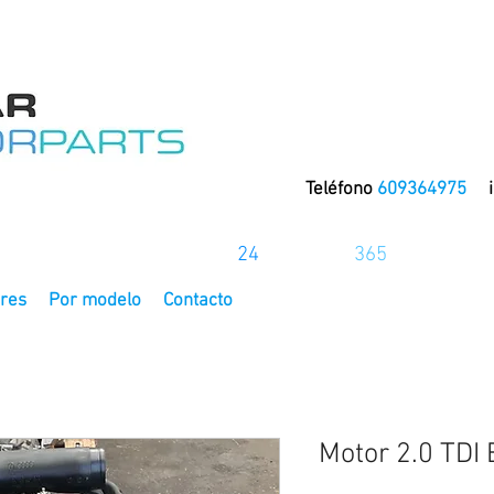
Teléfono
609364975
La tienda online del motor
24
horas los
365
días del añ
res
Por modelo
Contacto
Motor 2.0 TDI