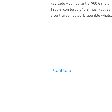
Revisado y con garantía. 900 € motor 
1200 €, con turbo 240 € más. Realiza
a contrareembolso. Disponible what
Contacto
Tel. 609364975
info@abcarmotor.com