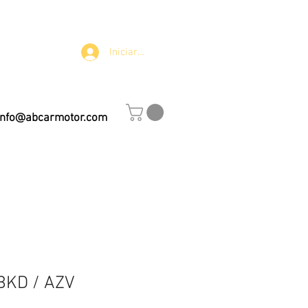
Iniciar sesión
info@abcarmotor.com
o
 BKD / AZV