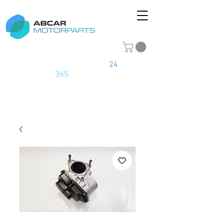
La tienda online del motor
24
horas
los
365
días del año