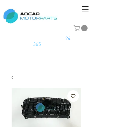
La tienda online del motor
24
horas
los
365
días del año