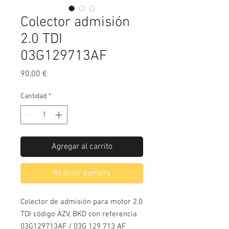
Colector admisión
2.0 TDI
03G129713AF
Precio
90,00 €
Cantidad
*
Agregar al carrito
Realizar compra
Colector de admisión para motor 2.0
TDI código AZV, BKD con referencia
03G129713AF / 03G 129 713 AF