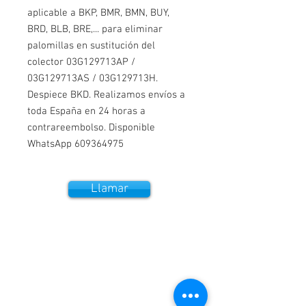
aplicable a BKP, BMR, BMN, BUY,
BRD, BLB, BRE,... para eliminar
palomillas en sustitución del
colector 03G129713AP /
03G129713AS / 03G129713H.
Despiece BKD. Realizamos envíos a
toda España en 24 horas a
contrareembolso. Disponible
WhatsApp 609364975
Llamar