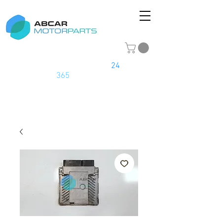
La tienda online del motor
24
horas
los
365
días del año