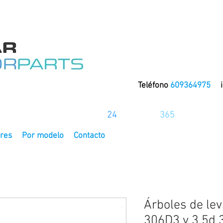
Teléfono
609364975
La tienda online del motor
24
horas los
365
días del añ
res
Por modelo
Contacto
Árboles de le
306D3 y 3.5d