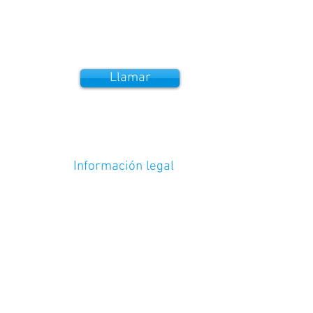
Llamar
Información legal
Garantías /
Envíos / Pago y devoluciones
Política de cookies
Política de privacidad
Términos y condiciones
© 2025 Abcar Motorparts, S.L. B-
21922364