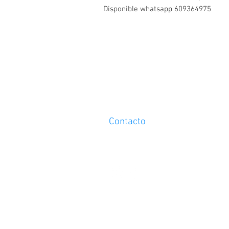
Disponible whatsapp 609364975
Contacto
Tel. 609364975
info@abcarmotor.com