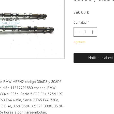
Precio
360,00 €
Cantidad
*
Agotado
Notificar al es
otor BMW M57N2 código 306D3 y 306D5
misión 11317791580 escape. BMW
330xd, 335d, Serie 5 E60 E61 525d 197
 E63 E64 635d, Serie 7 E65 E66 730d,
 3.0 sd, 3.5d, 35dX, X6 E71 30dX, 35 dX.
24 horas a contrareembolso.