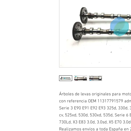
Árboles de levas originales para m
con referencia OEM 11317791579 ad
Serie 3 E90 E91 E92 E93 325d, 330d, 
cv, 525xd, 530d, 530xd, 535d, Serie 6
730Ld, X3 E83 3.0d, 3.0sd, X5 E70 3.0d,
Realizamos envíos a toda España en 