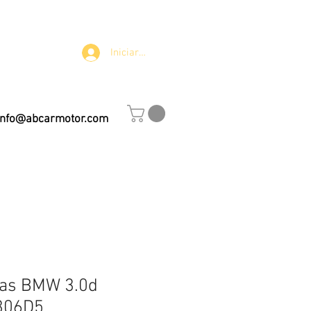
Iniciar sesión
info@abcarmotor.com
o
vas BMW 3.0d
 306D5